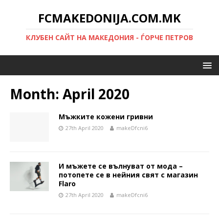
FCMAKEDONIJA.COM.MK
КЛУБЕН САЙТ НА МАКЕДОНИЯ - ЃОРЧЕ ПЕТРОВ
Month:
April 2020
Мъжките кожени гривни
27th April 2020
makeDfcni6
И мъжете се вълнуват от мода –
потопете се в нейния свят с магазин
Flaro
27th April 2020
makeDfcni6