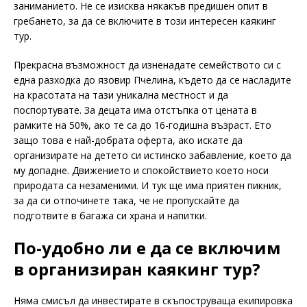
заниманието. Не се изисква някакъв предишен опит в
гребането, за да се включите в този интересен каякинг
тур.
Прекрасна възможност да изненадате семейството си с
една разходка до язовир Пчелина, където да се насладите
на красотата на тази уникална местност и да
поспортувате. За децата има отстъпка от цената в
рамките на 50%, ако те са до 16-годишна възраст. Ето
защо това е най-добрата оферта, ако искате да
организирате на детето си истинско забавление, което да
му допадне. Движението и спокойствието което носи
природата са незаменими. И тук ще има приятен пикник,
за да си отпочинете така, че не пропускайте да
подготвите в багажа си храна и напитки.
По-удобно ли е да се включим
в организиран каякинг тур?
Няма смисъл да инвестирате в скъпоструваща екипировка