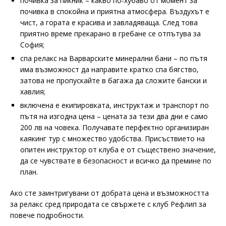
почивка за пикник – какво по-хубаво от момент за
почивка в спокойна и приятна атмосфера. Въздухът е
чист, а гората е красива и завладяваща. След това
приятно време прекарано в гребане се отпътува за
София;
спа релакс на Варварските минерални бани – по пътя
има възможност да направите кратко спа бягство,
затова не пропускайте в багажа да сложите бански и
хавлия;
включена е екипировката, инструктаж и транспорт по
пътя на изгодна цена – цената за тези два дни е само
200 лв на човека. Получавате перфектно организиран
каякинг тур с множество удобства. Присъствието на
опитен инструктор от клуба е от съществено значение,
да се чувствате в безопасност и всичко да премине по
план.
Ако сте заинтригувани от добрата цена и възможността
за релакс сред природата се свържете с клуб Рефлип за
повече подробности.