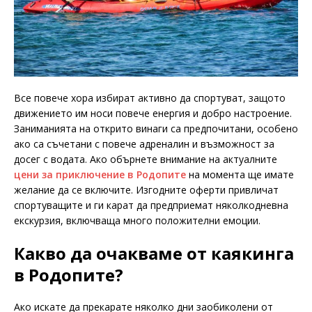
Все повече хора избират активно да спортуват, защото
движението им носи повече енергия и добро настроение.
Заниманията на открито винаги са предпочитани, особено
ако са съчетани с повече адреналин и възможност за
досег с водата. Ако обърнете внимание на актуалните
цени за приключение в Родопите
на момента ще имате
желание да се включите. Изгодните оферти привличат
спортуващите и ги карат да предприемат няколкодневна
екскурзия, включваща много положителни емоции.
Какво да очакваме от каякинга
в Родопите?
Ако искате да прекарате няколко дни заобиколени от