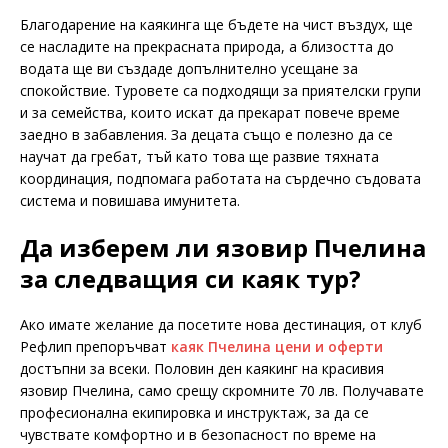
Благодарение на каякинга ще бъдете на чист въздух, ще
се насладите на прекрасната природа, а близостта до
водата ще ви създаде допълнително усещане за
спокойствие. Туровете са подходящи за приятелски групи
и за семейства, които искат да прекарат повече време
заедно в забавления. За децата също е полезно да се
научат да гребат, тъй като това ще развие тяхната
координация, подпомага работата на сърдечно съдовата
система и повишава имунитета.
Да изберем ли язовир Пчелина
за следващия си каяк тур?
Ако имате желание да посетите нова дестинация, от клуб
Рефлип препоръчват
каяк Пчелина цени и оферти
достъпни за всеки. Половин ден каякинг на красивия
язовир Пчелина, само срещу скромните 70 лв. Получавате
професионална екипировка и инструктаж, за да се
чувствате комфортно и в безопасност по време на