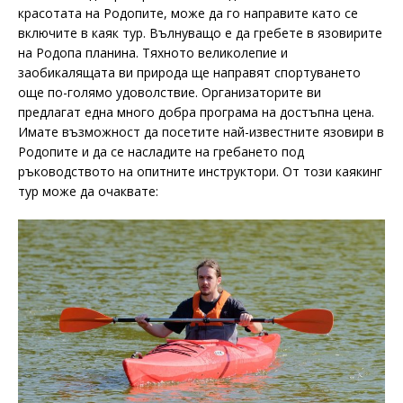
красотата на Родопите, може да го направите като се
включите в каяк тур. Вълнуващо е да гребете в язовирите
на Родопа планина. Тяхното великолепие и
заобикалящата ви природа ще направят спортуването
още по-голямо удоволствие. Организаторите ви
предлагат една много добра програма на достъпна цена.
Имате възможност да посетите най-известните язовири в
Родопите и да се насладите на гребането под
ръководството на опитните инструктори. От този каякинг
тур може да очаквате: