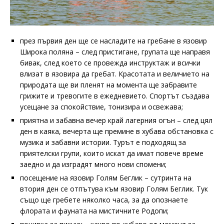
през първия ден ще се насладите на гребане в язовир
Широка поляна – след пристигане, групата ще направя
бивак, след което се провежда инструктаж и всички
влизат в язовира да гребат. Красотата и величието на
природата ще ви пленят на момента ще забравите
грижите и тревогите в ежедневието. Спортът създава
усещане за спокойствие, тонизира и освежава;
приятна и забавна вечер край лагерния огън – след цял
ден в каяка, вечерта ще премине в хубава обстановка с
музика и забавни истории. Турът е подходящ за
приятелски групи, които искат да имат повече време
заедно и да изградят много нови спомени;
посещение на язовир Голям Беглик – сутринта на
втория ден се отпътува към язовир Голям Беглик. Тук
също ще гребете няколко часа, за да опознаете
флората и фауната на мистичните Родопи;