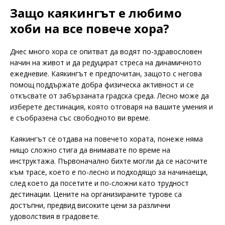
Защо каякингът е любимо
хоби на все повече хора?
Днес много хора се опитват да водят по-здравословен
начин на живот и да редуцират стреса на динамичното
ежедневие. Каякингът е предпочитан, защото с негова
помощ поддържате добра физическа активност и се
откъсвате от забързаната градска среда. Лесно може да
изберете дестинация, която отговаря на вашите умения и
е съобразена със свободното ви време.
Каякингът се отдава на повечето хората, понеже няма
нищо сложно стига да внимавате по време на
инструктажа. Първоначално бихте могли да се насочите
към трасе, което е по-лесно и подходящо за начинаещи,
след което да посетите и по-сложни като трудност
дестинации. Цените на организираните турове са
достъпни, предвид високите цени за различни
удоволствия в градовете.