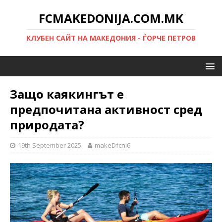
FCMAKEDONIJA.COM.MK
КЛУБЕН САЙТ НА МАКЕДОНИЯ - ЃОРЧЕ ПЕТРОВ
Защо каякингът е
предпочитана активност сред
природата?
19th September 2025
makeDfcni6