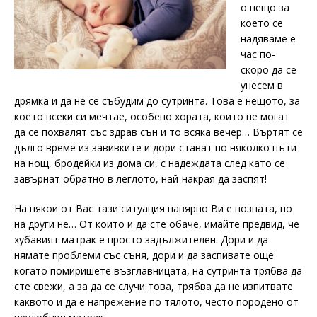
о нещо за
което се
надяваме е
час по-
скоро да се
унесем в
дрямка и да не се събудим до сутринта. Това е нещото, за
което всеки си мечтае, особено хората, които не могат
да се похвалят със здрав сън и то всяка вечер… Въртят се
дълго време из завивките и дори стават по няколко пъти
на нощ, бродейки из дома си, с надеждата след като се
завърнат обратно в леглото, най-накрая да заспят!
На някои от Вас тази ситуация навярно Ви е позната, но
на други не… От които и да сте обаче, имайте предвид, че
хубавият матрак е просто задължителен. Дори и да
нямате проблеми със съня, дори и да заспивате още
когато помиришете възглавницата, на сутринта трябва да
сте свежи, а за да се случи това, трябва да не изпитвате
каквото и да е напрежение по тялото, често породено от