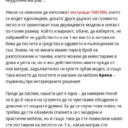
неудобния матрак…
Някои са свикнали да използват
матраци 160/200
, които
се водят еднолицеви, докато други държат на голямото
легло и се ориентират към двулицевите модели и онези с
по-голям размер. Който и вариант, обаче, да изберете, не
забравяйте че удобството е на 1-во място и затова не
бива да пестите и средства в здравето и пълноценния си
сън. Знаем, че не винаги имаме пари в брой на
разположение и такива, които можем да инвестираме в
дома и уюта си, но е ако действително имате нужда от
нов матрак, задължително си купете хубав модел, а също
така можете да посетите и магазин за мебели
Арена
–
първенец при интериорните решения!
Преди да заспим, нашата цел е една – да намерим покой
за 6 до 8 часа и на сутринта да се чувстваме ободрени и
доволни от нощната дрямка. За да се случи това освен, че
трябва да сте обзавели спалнята си с модерни и
практични мебели, но и също така да сте помислили какво
сте поставили на леглото си. Т.е., какъв матрак сте