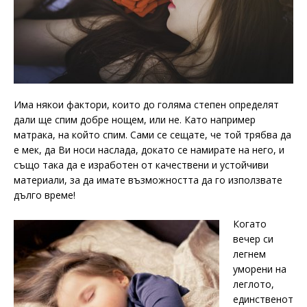
Има някои фактори, които до голяма степен определят
дали ще спим добре нощем, или не. Като например
матрака, на който спим. Сами се сещате, че той трябва да
е мек, да Ви носи наслада, докато се намирате на него, и
също така да е изработен от качествени и устойчиви
материали, за да имате възможността да го използвате
дълго време!
Когато
вечер си
легнем
уморени на
леглото,
единственот