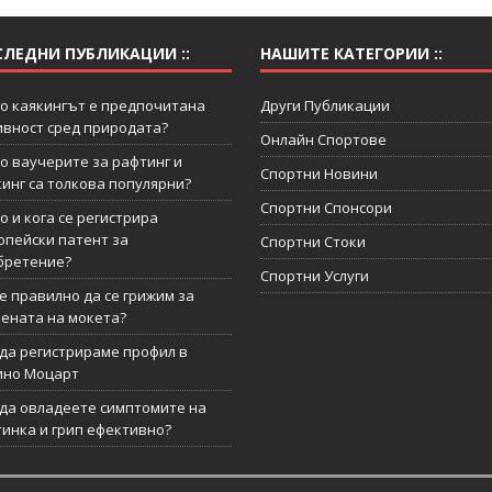
СЛЕДНИ ПУБЛИКАЦИИ ::
НАШИТЕ КАТЕГОРИИ ::
о каякингът е предпочитана
Други Публикации
ивност сред природата?
Онлайн Спортове
о ваучерите за рафтинг и
Спортни Новини
кинг са толкова популярни?
Спортни Спонсори
о и кога се регистрира
опейски патент за
Спортни Стоки
бретение?
Спортни Услуги
 е правилно да се грижим за
иената на мокета?
 да регистрираме профил в
ино Моцарт
 да овладеете симптомите на
тинка и грип ефективно?