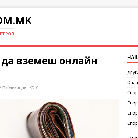
OM.MK
ПЕТРОВ
 да вземеш онлайн
НАШ
Друг
Онла
и Публикации
0
Спор
Спор
Спор
Спор