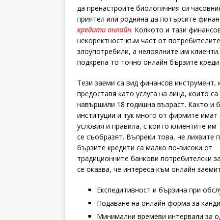
да пренастроите биологичния си часовни
приятел или роднина да потърсите финан
кредити онлайн
. Колкото и тази финанс
некоректност към част от потребителите 
злоупотребили, а нелоялните им клиенти.
подкрепа то точно онлайн бързите кредит
Тези заеми са вид финансов инструмент, 
предоставя като услуга на лица, които са
навършили 18 годишна възраст. Както и 
институции и тук много от фирмите имат
условия и правила, с които клиентите им
се съобразят. Въпреки това, че лихвите 
бързите кредити са малко по-високи от
традиционните банкови потребителски за
се оказва, че интереса към онлайн заемит
Експедитивност и бързина при обсл
Подаване на онлайн форма за канди
Минимални времеви интервали за о