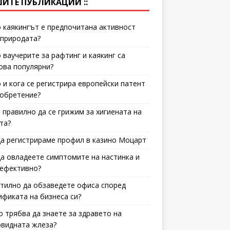
ИТЕ ПУБЛИКАЦИИ ::
 каякингът е предпочитана активност
 природата?
 ваучерите за рафтинг и каякинг са
ова популярни?
 и кога се регистрира европейски патент
зобретение?
е правилно да се грижим за хигиената на
та?
да регистрираме профил в казино Моцарт
да овладеете симптомите на настинка и
 ефективно?
стилно да обзаведете офиса според
ификата на бизнеса си?
о трябва да знаете за здравето на
видната жлеза?