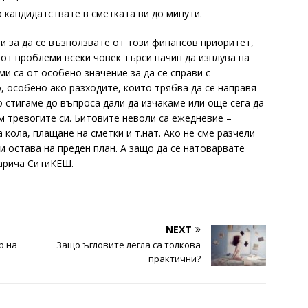
 кандидатствате в сметката ви до минути.
и за да се възползвате от този финансов приоритет,
 от проблеми всеки човек търси начин да изплува на
ми са от особено значение за да се справи с
о, особено ако разходите, които трябва да се направя
 стигаме до въпроса дали да изчакаме или още сега да
м тревогите си. Битовите неволи са ежедневие –
 кола, плащане на сметки и т.нат. Ако не сме разчели
и остава на преден план. А защо да се натоварвате
нарича СитиКЕШ.
NEXT
р на
Защо ъгловите легла са толкова
практични?