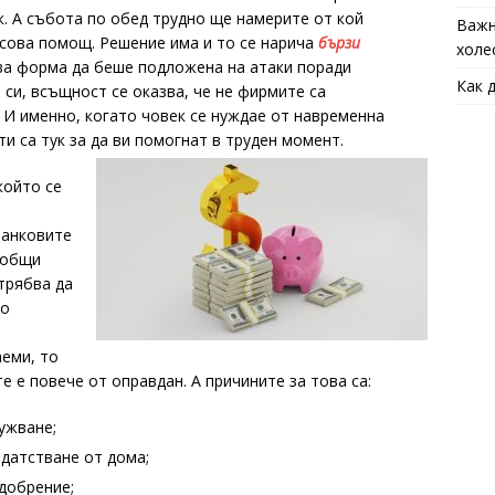
к. А събота по обед трудно ще намерите от кой
Важн
сова помощ. Решение има и то се нарича
бързи
холе
ова форма да беше подложена на атаки поради
Как 
си, всъщност се оказва, че не фирмите са
 И именно, когато човек се нуждае от навременна
и са тук за да ви помогнат в труден момент.
който се
банковите
 общи
 трябва да
по
еми, то
е е повече от оправдан. А причините за това са:
ужване;
датстване от дома;
добрение;