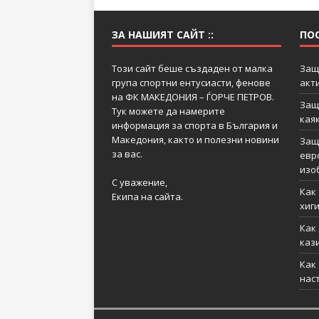
ЗА НАШИЯТ САЙТ ::
ПО
Този сайт беше създаден от малка
Защ
група спортни ентусиасти, фенове
акт
на ФК МАКЕДОНИЯ – ЃОРЧЕ ПЕТРОВ.
Защ
Тук можете да намерите
кая
информация за спорта в България и
Македония, както и полезни новини
Защ
за вас.
евр
изо
С уважение,
Как
Екипа на сайта.
хиг
Как
каз
Как
нас