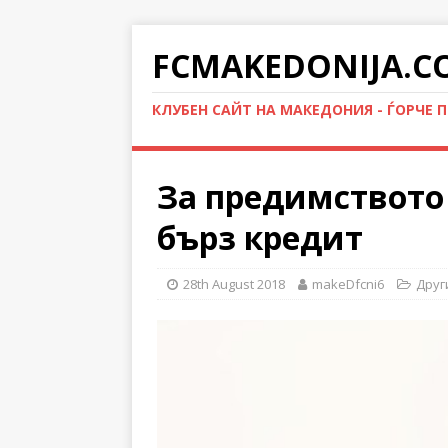
FCMAKEDONIJA.C
КЛУБЕН САЙТ НА МАКЕДОНИЯ - ЃОРЧЕ 
За предимството
бърз кредит
28th August 2018
makeDfcni6
Друг