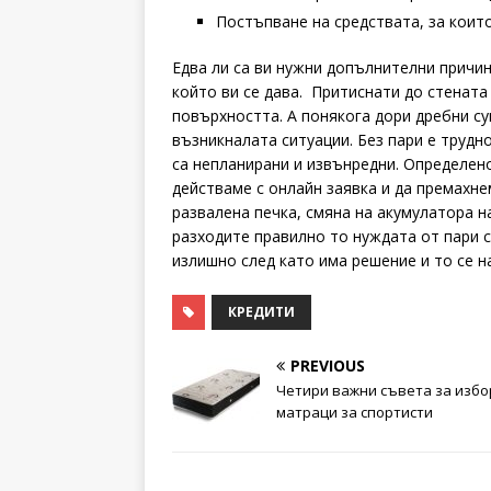
Постъпване на средствата, за които
Едва ли са ви нужни допълнителни причин
който ви се дава. Притиснати до стената
повърхността. А понякога дори дребни су
възникналата ситуации. Без пари е трудн
са непланирани и извънредни. Определено
действаме с онлайн заявка и да премахне
развалена печка, смяна на акумулатора на
разходите правилно то нуждата от пари с
излишно след като има решение и то се 
КРЕДИТИ
PREVIOUS
Четири важни съвета за избо
матраци за спортисти