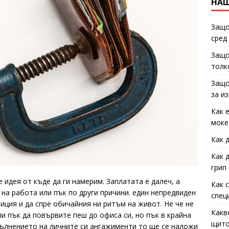
НАШ
Защо
сред
Защо
толк
Защо
за и
Как 
моке
Как 
Как 
грип
е идея от къде да ги намерим. Заплатата е далеч, а
Как 
 на работа или пък по други причини. един непредвиден
спец
иция и да спре обичайния ни ритъм на живот. Не че не
Какв
и пък да повървите пеш до офиса си, но пък в крайна
щито
пълнението на личните си ангажименти то ще се наложи