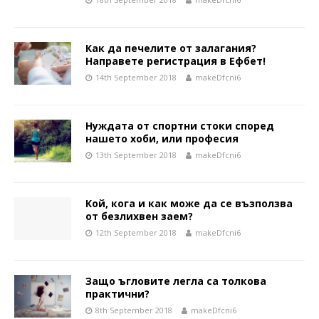
Как да печелите от залагания?
Направете регистрация в Ефбет!
14th September 2018
makeDfcni6
Нуждата от спортни стоки според
нашето хоби, или професия
13th September 2018
makeDfcni6
Кой, кога и как може да се възползва
от безлихвен заем?
12th September 2018
makeDfcni6
Защо ъгловите легла са толкова
практични?
8th September 2018
makeDfcni6