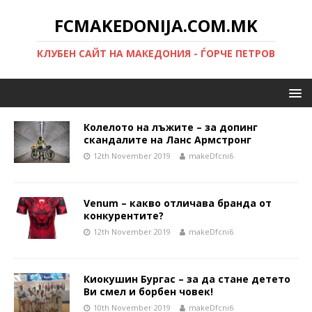
FCMAKEDONIJA.COM.MK
КЛУБЕН САЙТ НА МАКЕДОНИЯ - ЃОРЧЕ ПЕТРОВ
Колелото на лъжите – за допинг
скандалите на Ланс Армстронг
12th November 2019
makeDfcni6
Venum – какво отличава бранда от
конкурентите?
12th November 2019
makeDfcni6
Киокушин Бургас – за да стане детето
Ви смел и борбен човек!
10th November 2019
makeDfcni6