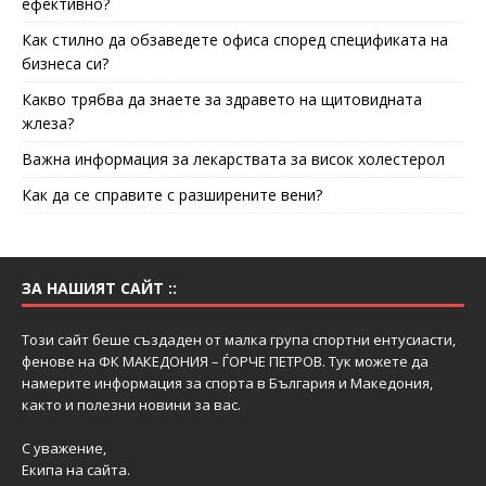
ефективно?
Как стилно да обзаведете офиса според спецификата на
бизнеса си?
Какво трябва да знаете за здравето на щитовидната
жлеза?
Важна информация за лекарствата за висок холестерол
Как да се справите с разширените вени?
ЗА НАШИЯТ САЙТ ::
Този сайт беше създаден от малка група спортни ентусиасти,
фенове на ФК МАКЕДОНИЯ – ЃОРЧЕ ПЕТРОВ. Тук можете да
намерите информация за спорта в България и Македония,
както и полезни новини за вас.
С уважение,
Екипа на сайта.