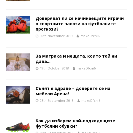
Доверяват ли се начинаещите играчи
в спортните залози на футболните
прогнози?
10th November 2019
makeDfcni6
За матрака и нещата, които той ни
дава…
19th October 2018
makeDfcni6
Сънят е здраве – доверете се на
мебели Арена!
25th September 2018
makeDfcni6
Как да изберем най-подходящите
футболни обувки?
18th September 2018
makeDfcni6