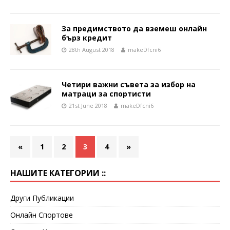
За предимството да вземеш онлайн
бърз кредит
28th August 2018
makeDfcni6
Четири важни съвета за избор на
матраци за спортисти
21st June 2018
makeDfcni6
«
1
2
3
4
»
НАШИТЕ КАТЕГОРИИ ::
Други Публикации
Онлайн Спортове